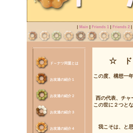
|
Main
|
Friends 1
|
Friends 2
☆ ド
ド～ナツ同盟とは
この度、構想一
お友達の紹介１
お友達の紹介２
西の代表、チャ
この世に２つと
お友達の紹介３
我こそは、と
お友達の紹介４